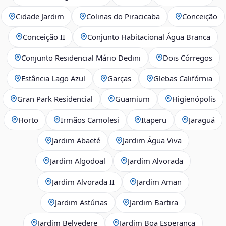
Cidade Jardim
Colinas do Piracicaba
Conceição
Conceição II
Conjunto Habitacional Água Branca
Conjunto Residencial Mário Dedini
Dois Córregos
Estância Lago Azul
Garças
Glebas Califórnia
Gran Park Residencial
Guamium
Higienópolis
Horto
Irmãos Camolesi
Itaperu
Jaraguá
Jardim Abaeté
Jardim Água Viva
Jardim Algodoal
Jardim Alvorada
Jardim Alvorada II
Jardim Aman
Jardim Astúrias
Jardim Bartira
Jardim Belvedere
Jardim Boa Esperança