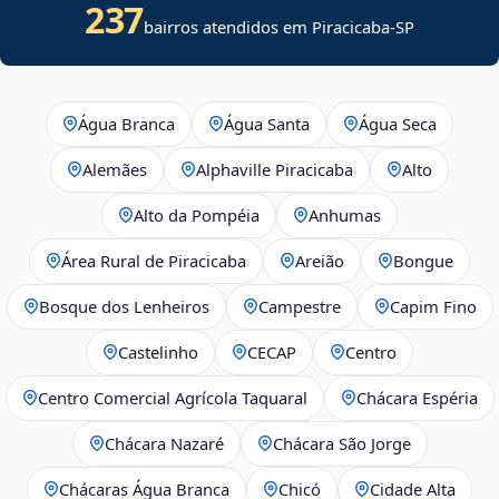
237
bairros atendidos em Piracicaba-SP
Água Branca
Água Santa
Água Seca
Alemães
Alphaville Piracicaba
Alto
Alto da Pompéia
Anhumas
Área Rural de Piracicaba
Areião
Bongue
Bosque dos Lenheiros
Campestre
Capim Fino
Castelinho
CECAP
Centro
Centro Comercial Agrícola Taquaral
Chácara Espéria
Chácara Nazaré
Chácara São Jorge
Chácaras Água Branca
Chicó
Cidade Alta