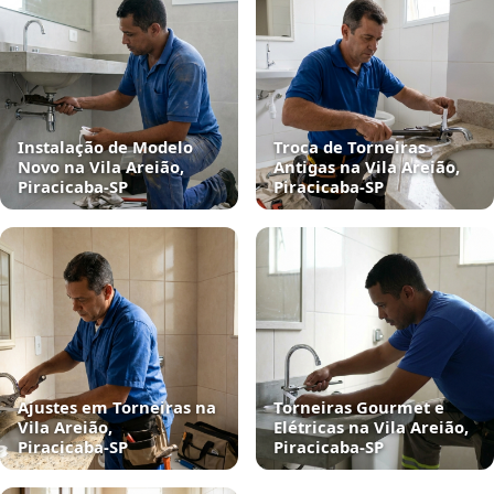
Instalação de Modelo
Troca de Torneiras
Novo na Vila Areião,
Antigas na Vila Areião,
Piracicaba‑SP
Piracicaba‑SP
Ajustes em Torneiras na
Torneiras Gourmet e
Vila Areião,
Elétricas na Vila Areião,
Piracicaba‑SP
Piracicaba‑SP